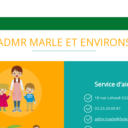
ADMR MARLE ET ENVIRON
Service d'a
18 rue Lehault 0
03.23.24.00.81
admr.marle@fede